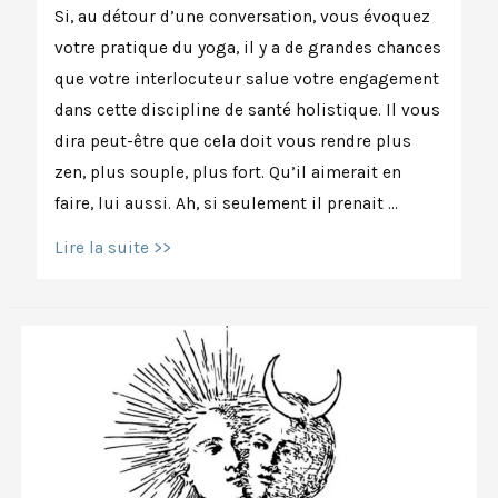
Si, au détour d’une conversation, vous évoquez
votre pratique du yoga, il y a de grandes chances
que votre interlocuteur salue votre engagement
dans cette discipline de santé holistique. Il vous
dira peut-être que cela doit vous rendre plus
zen, plus souple, plus fort. Qu’il aimerait en
faire, lui aussi. Ah, si seulement il prenait …
Les
Lire la suite >>
yogis
n’ont
pas
toujours
eu
bonne
réputation