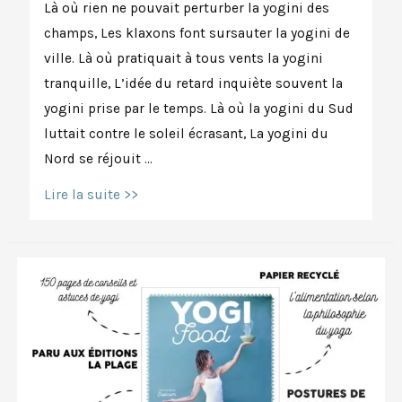
Là où rien ne pouvait perturber la yogini des
champs, Les klaxons font sursauter la yogini de
ville. Là où pratiquait à tous vents la yogini
tranquille, L’idée du retard inquiète souvent la
yogini prise par le temps. Là où la yogini du Sud
luttait contre le soleil écrasant, La yogini du
Nord se réjouit …
La
Lire la suite >>
yogini
de
ville
et
la
yogini
des
champs