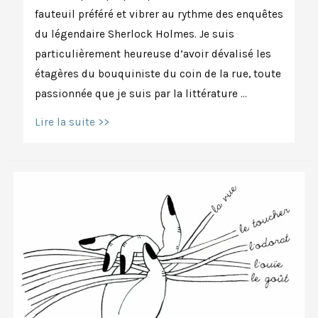
fauteuil préféré et vibrer au rythme des enquêtes
du légendaire Sherlock Holmes. Je suis
particulièrement heureuse d’avoir dévalisé les
étagères du bouquiniste du coin de la rue, toute
passionnée que je suis par la littérature …
Hakini
Lire la suite >>
mudra
ou
la
logique
jusqu’au
bout
des
doigts