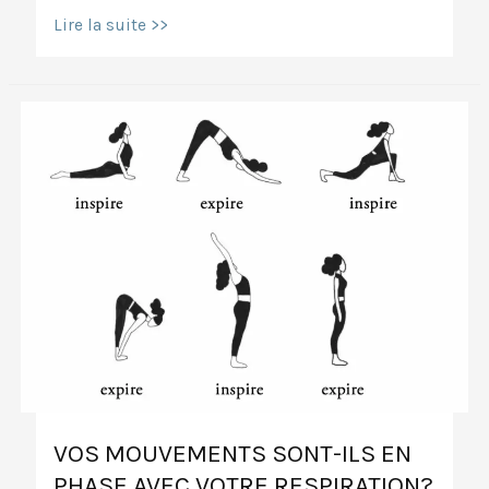
5
Lire la suite >>
alternatives
au
traditionnel
Shavasana
VOS MOUVEMENTS SONT-ILS EN
PHASE AVEC VOTRE RESPIRATION?