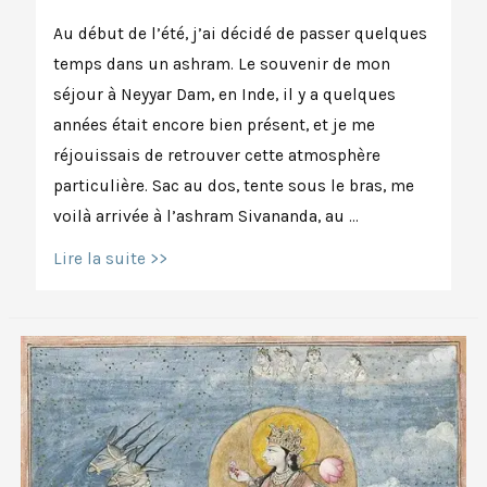
Au début de l’été, j’ai décidé de passer quelques
temps dans un ashram. Le souvenir de mon
séjour à Neyyar Dam, en Inde, il y a quelques
années était encore bien présent, et je me
réjouissais de retrouver cette atmosphère
particulière. Sac au dos, tente sous le bras, me
voilà arrivée à l’ashram Sivananda, au …
On
Lire la suite >>
ne
boit
pas
de
café
à
l’ashram