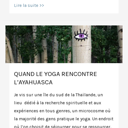
Mais
Lire la suite >>
au
fait,
d’où
viennent
les
asanas?
QUAND LE YOGA RENCONTRE
L’AYAHUASCA
Je vis sur une île du sud de la Thaïlande, un
lieu dédié à la recherche spirituelle et aux
expériences en tous genres, un microcosme où
la majorité des gens pratique le yoga. Un endroit
où l’on choisit de séjourner pour se ressourcer,