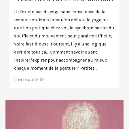
Il n’existe pas de yoga sans conscience de la
respiration. Mais lorsqu’on débute le yoga ou
que l’on pratique chez soi, la synchronisation du
souffle et du mouvement peut paraître difficile,
voire fastidieuse. Pourtant, il y a une logique
derrière tout ça… Comment savoir quand
inspirer/expirer pour accompagner au mieux
chaque moment de la posture ? Petites …
Vos
Lire la suite >>
mouvements
sont-
ils
en
phase
avec
votre
respiration?