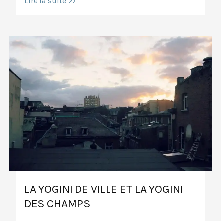
Trois
Lire la suite >>
recettes
et
un
kaki
LA YOGINI DE VILLE ET LA YOGINI
DES CHAMPS