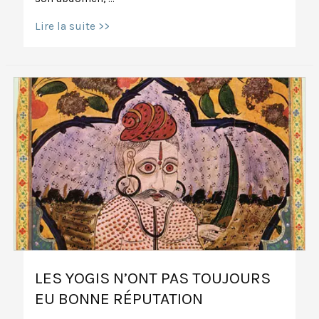
Uddiyana
Lire la suite >>
bandha
pas
à
pas
LES YOGIS N’ONT PAS TOUJOURS
EU BONNE RÉPUTATION