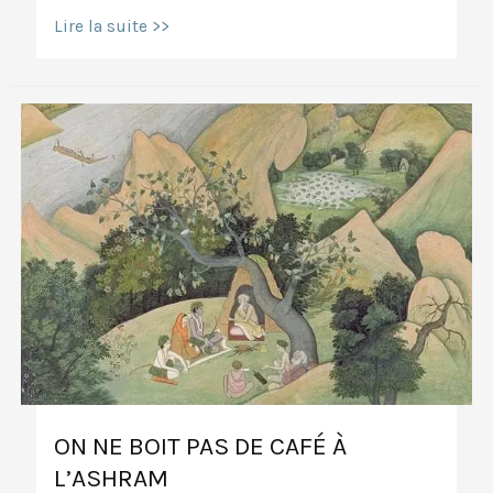
Mais
Lire la suite >>
quel
est
le
rapport
entre
le
soleil,
la
lune,
et
le
Hatha
Yoga?
ON NE BOIT PAS DE CAFÉ À
L’ASHRAM