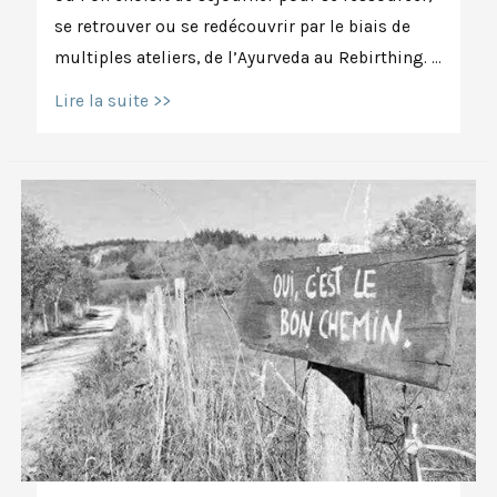
se retrouver ou se redécouvrir par le biais de
multiples ateliers, de l’Ayurveda au Rebirthing. …
Quand
Lire la suite >>
le
Yoga
rencontre
l’Ayahuasca