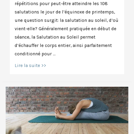
répétitions pour peut-être atteindre les 108
salutations le jour de l’équinoxe de printemps,
une question surgit: la salutation au soleil, d’où
vient-elle? Généralement pratiquée en début de
séance, la Salutation au Soleil permet
d’échauffer le corps entier, ainsi parfaitement
conditionné pour …
Salutation
Lire la suite >>
au
soleil
:
pratique
ancienne
ou
invention
moderne?