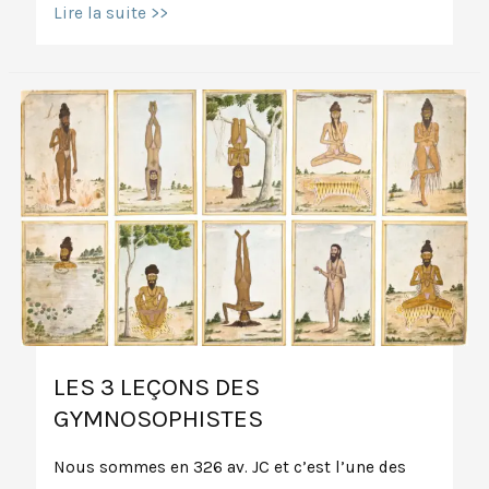
Chandra
Lire la suite >>
Namaskar:
comment
saluer
la
Lune?
LES 3 LEÇONS DES
GYMNOSOPHISTES
Nous sommes en 326 av. JC et c’est l’une des