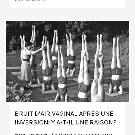
le
yoga
s’appelle
Yoga
:
4
lettres
et
3000
ans
d’histoire
BRUIT D’AIR VAGINAL APRÈS UNE
INVERSION: Y A-T-IL UNE RAISON?