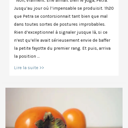
“Non, vraiment. Elle aimait bien le yoga, Petra.
Jusqu’au jour où l’impensable se produisit. 1h20
que Petra se contorsionnait tant bien que mal
dans toutes sortes de postures improbables.
Rien d’exceptionnel à signaler jusque là, si ce
n’est qu’elle avait sérieusement envie de baffer
la petite fayotte du premier rang. Et puis, arriva
la position …
Bruit
Lire la suite >>
d’air
vaginal
après
une
inversion:
y
a-
t-
il
une
raison?