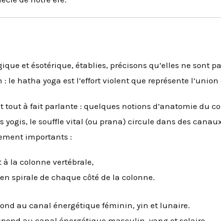
gique et ésotérique, établies, précisons qu’elles ne sont
 : le hatha yoga est l’effort violent que représente l’union 
t tout à fait parlante : quelques notions d’anatomie du co
es yogis, le souffle vital (ou prana) circule dans des cana
rement importants :
à la colonne vertébrale,
en spirale de chaque côté de la colonne.
pond au canal énergétique féminin, yin et lunaire.
respond au canal énergétique masculin, yang et solaire.