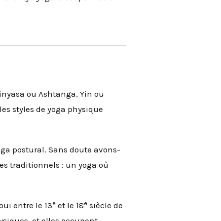
Vinyasa ou Ashtanga, Yin ou
les styles de yoga physique
oga postural. Sans doute avons-
es traditionnels : un yoga où
e
e
ui entre le 13
et le 18
siècle de
hysiques, et elles occupent