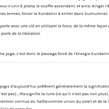
pour s’unir à
prana
, le souffle ascendant, et ainsi diriger l
tres termes, forcer la Kundalini à entrer dans Sushumna).
rte avec une clé en utilisant la force, de la même façon a
porte de la libération.
tha yoga, c’est donc le passage forcé de l’énergie kundalin
les yogis d’aujourd’hui préfèrent généralement la significat
n’est pas) ;
tha
signifie la lune (ce qu’il n’est pas non plus
e mention connue du
hatha
comme union du soleil et de la l
iècle de notre ère.