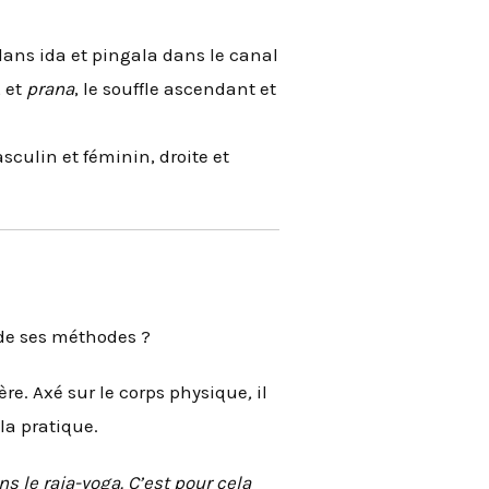
dans ida et pingala dans le canal
, et
prana
, le souffle ascendant et
asculin et féminin, droite et
l de ses méthodes ?
ère. Axé sur le corps physique
,
il
la pratique.
s le raja-yoga. C’est pour cela