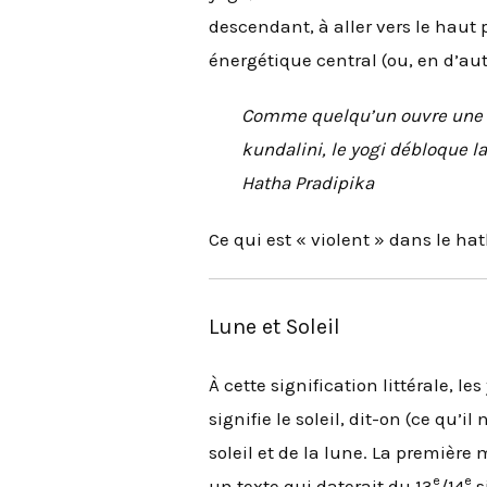
descendant, à aller vers le haut 
énergétique central (ou, en d’au
Comme quelqu’un ouvre une po
kundalini, le yogi débloque la 
Hatha Pradipika
Ce qui est « violent » dans le ha
Lune et Soleil
À cette signification littérale, 
signifie le soleil, dit-on (ce qu’il 
soleil et de la lune. La premièr
e
e
un texte qui daterait du 13
/14
s