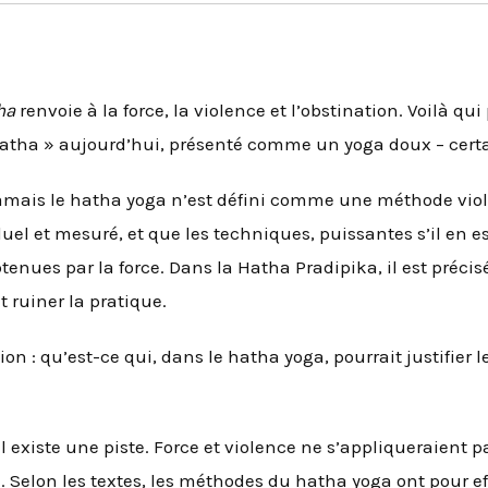
ha
renvoie à la force, la violence et l’obstination. Voilà qu
 hatha » aujourd’hui, présenté comme un yoga doux – cert
amais le hatha yoga n’est défini comme une méthode viole
duel et mesuré, et que les techniques, puissantes s’il en e
enues par la force. Dans la Hatha Pradipika, il est précis
t ruiner la pratique.
on : qu’est-ce qui, dans le hatha yoga, pourrait justifier 
 il existe une piste. Force et violence ne s’appliqueraien
i. Selon les textes, les méthodes du hatha yoga ont pour ef