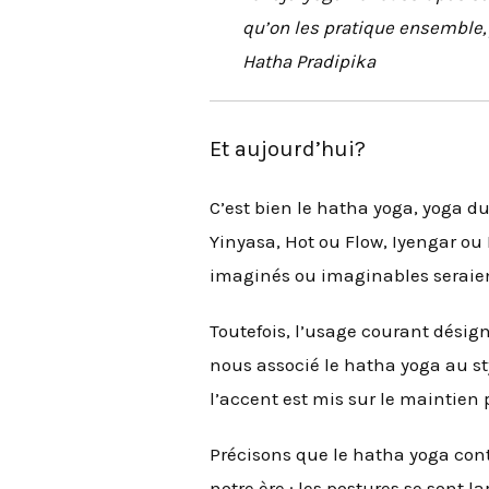
qu’on les pratique ensemble, j
Hatha Pradipika
Et aujourd’hui?
C’est bien le hatha yoga, yoga d
Yinyasa, Hot ou Flow, Iyengar ou
imaginés ou imaginables seraien
Toutefois, l’usage courant dési
nous associé le hatha yoga au sty
l’accent est mis sur le maintien
Précisons que le hatha yoga cont
notre ère : les postures se sont l