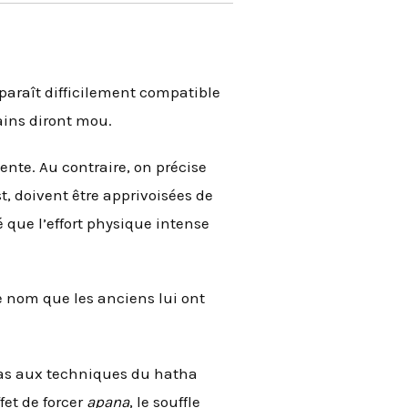
i paraît difficilement compatible
ains diront mou.
nte. Au contraire, on précise
st, doivent être apprivoisées de
é que l’effort physique intense
le nom que les anciens lui ont
t pas aux techniques du hatha
fet de forcer
apana
, le souffle