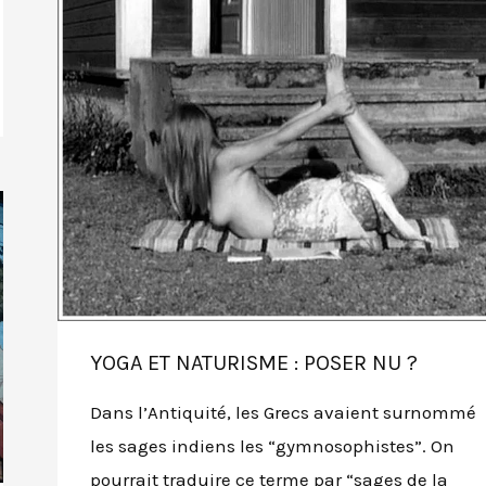
YOGA ET NATURISME : POSER NU ?
Dans l’Antiquité, les Grecs avaient surnommé
les sages indiens les “gymnosophistes”. On
pourrait traduire ce terme par “sages de la