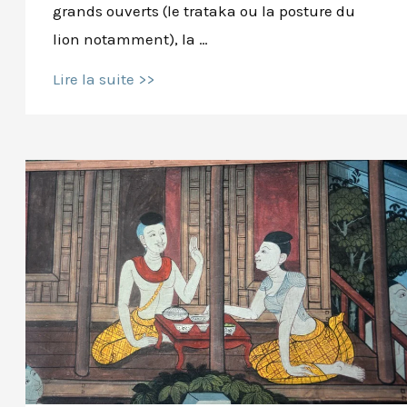
grands ouverts (le trataka ou la posture du
lion notamment), la …
5
Lire la suite >>
bonnes
raisons
de
faire
du
yoga
les
yeux
fermés