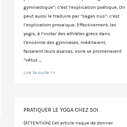
gymnastique”: c’est l’explication poétique. On
peut aussi le traduire par “sages nus”: c’est
l’explication prosaïque. Effectivement, les
yogis, à l’instar des athlètes grecs dans
l’enceinte des gymnases, méditaient,
faisaient leurs asanas, voire se promenaient
“vêtus …
Yoga
Lire la suite >>
et
naturisme
:
poser
nu
?
PRATIQUER LE YOGA CHEZ SOI
[ATTENTION] Cet article risque de donner