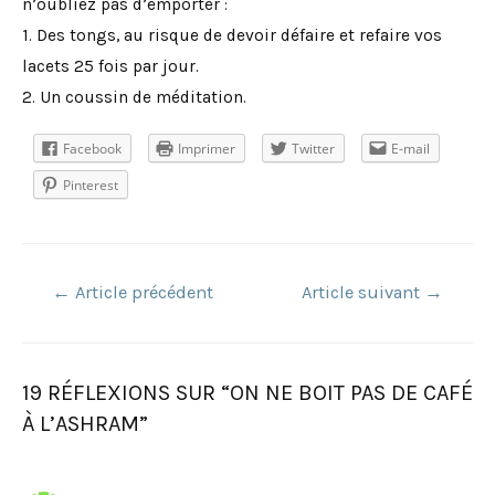
n’oubliez pas d’emporter :
1. Des tongs, au risque de devoir défaire et refaire vos
lacets 25 fois par jour.
2. Un coussin de méditation.
Facebook
Imprimer
Twitter
E-mail
Pinterest
Navigation
←
Article précédent
Article suivant
→
de
l’article
19 RÉFLEXIONS SUR “ON NE BOIT PAS DE CAFÉ
À L’ASHRAM”