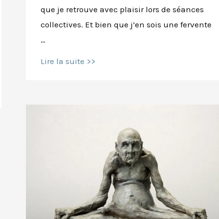
que je retrouve avec plaisir lors de séances
collectives. Et bien que j’en sois une fervente
…
Ce
Lire la suite >>
qu’il
se
passe
dans
votre
corps
quand
vous
chantez
Om