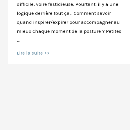
difficile, voire fastidieuse. Pourtant, il y a une
logique derrière tout ça… Comment savoir
quand inspirer/expirer pour accompagner au
mieux chaque moment de la posture ? Petites
…
Vos
Lire la suite >>
mouvements
sont-
ils
en
phase
avec
votre
respiration?