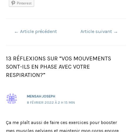
Pinterest
Navigation
←
Article précédent
Article suivant
→
de
l’article
13 RÉFLEXIONS SUR “VOS MOUVEMENTS
SONT-ILS EN PHASE AVEC VOTRE
RESPIRATION?”
MENSAH JOSEPH
8 FÉVRIER 2022 À 2 H 15 MIN
Ça me plaît aussi de faire ces exercices pour booster
mes muscles pelviens et maintenir mon corps encore