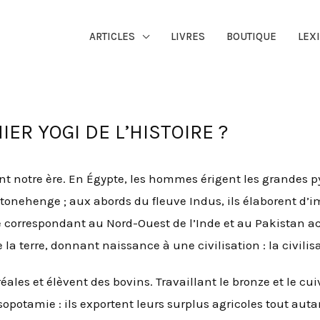
ARTICLES
LIVRES
BOUTIQUE
LEX
IER YOGI DE L’HISTOIRE ?
notre ère. En Égypte, les hommes érigent les grandes pyr
 Stonehenge ; aux abords du fleuve Indus, ils élaborent d
e correspondant au Nord-Ouest de l’Inde et au Pakistan act
e la terre, donnant naissance à une civilisation : la civilis
éales et élèvent des bovins. Travaillant le bronze et le cu
otamie : ils exportent leurs surplus agricoles tout autan