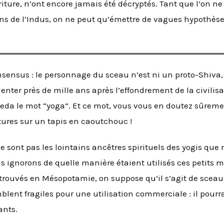
criture, n’ont encore jamais été décryptés. Tant que l’on n
yens de l’Indus, on ne peut qu’émettre de vagues hypothè
nsensus : le personnage du sceau n’est ni un proto-Shiva, 
enter près de mille ans après l’effondrement de la civilisa
da le mot “yoga”. Et ce mot, vous vous en doutez sûremen
ures sur un tapis en caoutchouc !
 ne sont pas les lointains ancêtres spirituels des yogis qu
 ignorons de quelle manière étaient utilisés ces petits mo
trouvés en Mésopotamie, on suppose qu’il s’agit de sceau
lent fragiles pour une utilisation commerciale : il pourrai
ants.