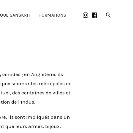
Recherch
IQUE SANSKRIT
FORMATIONS
amides ; en Angleterre, ils
’impressionnantes métropoles de
uel, des centaines de villes et
ation de l’Indus.
ivre, ils sont impliqués dans un
t que leurs armes, bijoux,