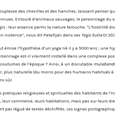
ouplesse des chevilles et des hanches, laissant penser q
connues. Entouré d’animaux sauvages, le personnage du s
gis : leur aisance parmi la nature farouche. “L’hostilité di
on-violence”, nous dit Patañjali dans ses
Yoga Sutra
(II.35)
ut émise l’hypothèse d’un yoga né il y a 5000 ans ; une h
rsonnage est-il vraiment installé dans une complexe post
 coutumes de l’époque ? Ainsi, à un discutable
mulabandh
ur, plus naturelle (du moins pour des humains habitués à s
ns sûr.
s pratiques religieuses et spirituelles des habitants de l’
 leur commerce, leurs habitations, mais pas sur leurs dieu
ont pas légué de textes déchiffrés. Les signes pictographi