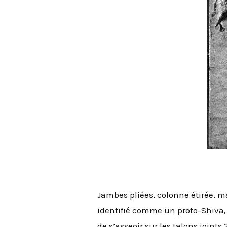
Jambes pliées, colonne étirée, ma
identifié comme un proto-Shiva, 
de s’asseoir sur les talons joints 