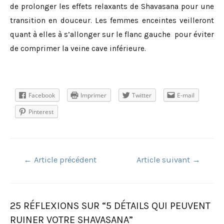
de prolonger les effets relaxants de Shavasana pour une
transition en douceur. Les femmes enceintes veilleront
quant à elles à s’allonger sur le flanc gauche pour éviter
de comprimer la veine cave inférieure.
Facebook
Imprimer
Twitter
E-mail
Pinterest
Navigation
←
Article précédent
Article suivant
→
de
l’article
25 RÉFLEXIONS SUR “5 DÉTAILS QUI PEUVENT
RUINER VOTRE SHAVASANA”