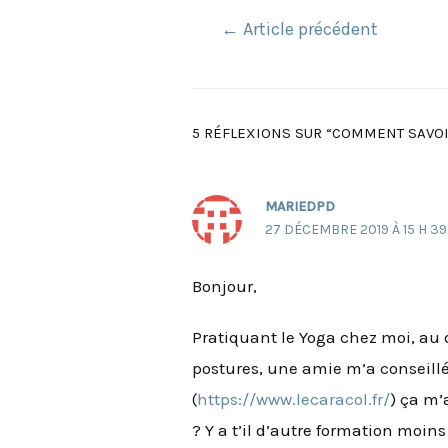
Navigation
←
Article précédent
de
l’article
5 RÉFLEXIONS SUR “COMMENT SAVOI
MARIEDPD
27 DÉCEMBRE 2019 À 15 H 39
Bonjour,
Pratiquant le Yoga chez moi, au
postures, une amie m’a conseillé d
(
https://www.lecaracol.fr/
) ça m’
? Y a t’il d’autre formation moin