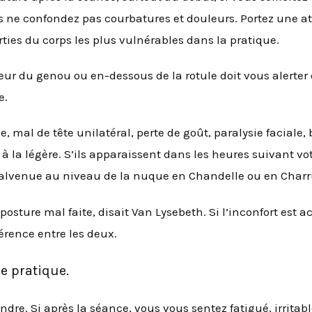
s ne confondez pas courbatures et douleurs. Portez une at
ties du corps les plus vulnérables dans la pratique.
ieur du genou ou en-dessous de la rotule doit vous alerte
e.
, mal de tête unilatéral, perte de goût, paralysie faciale
à la légère. S’ils apparaissent dans les heures suivant v
alvenue au niveau de la nuque en Chandelle ou en Charr
osture mal faite, disait Van Lysebeth. Si l’inconfort est a
férence entre les deux.
re pratique.
dre. Si après la séance, vous vous sentez fatigué, irritabl