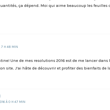
quantités, ça dépend. Moi qui aime beaucoup les feuilles 
 7 H 48 MIN
ne! Une de mes resolutions 2016 est de me lancer dans l’
n site. J’ai hâte de découvrir et profiter des bienfaits de la
E
016 À 0 H 47 MIN