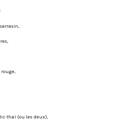
:
sarrasin,
res,
 rouge,
ic thaï (ou les deux),