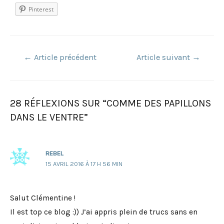
Pinterest
Navigation
←
Article précédent
Article suivant
→
de
l’article
28 RÉFLEXIONS SUR “COMME DES PAPILLONS
DANS LE VENTRE”
REBEL
15 AVRIL 2016 À 17 H 56 MIN
Salut Clémentine !
Il est top ce blog :)) J’ai appris plein de trucs sans en