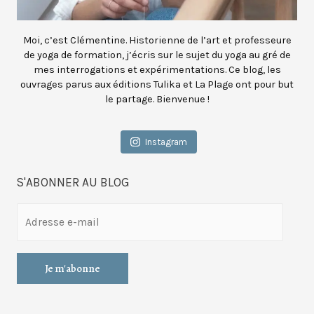
Moi, c’est Clémentine. Historienne de l’art et professeure
de yoga de formation, j’écris sur le sujet du yoga au gré de
mes interrogations et expérimentations. Ce blog, les
ouvrages parus aux éditions Tulika et La Plage ont pour but
le partage. Bienvenue !
Instagram
S'ABONNER AU BLOG
A
d
r
e
s
s
e
e