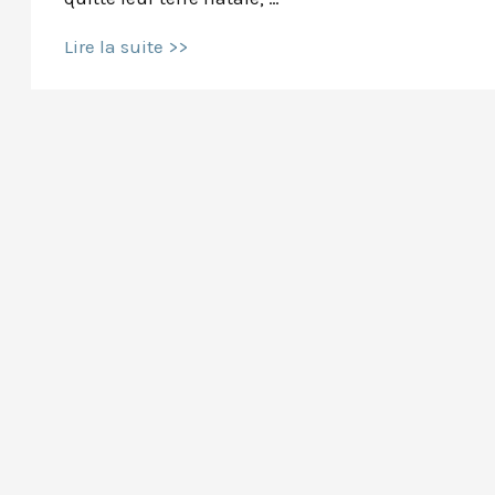
Les
Lire la suite >>
3
leçons
des
gymnosophistes