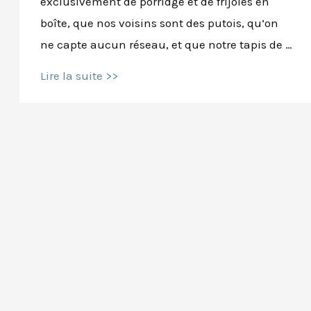
exclusivement de porridge et de frijoles en
boîte, que nos voisins sont des putois, qu’on
ne capte aucun réseau, et que notre tapis de …
Lutter
Lire la suite >>
contre
le
froid
avec
la
respiration
de
la
joie