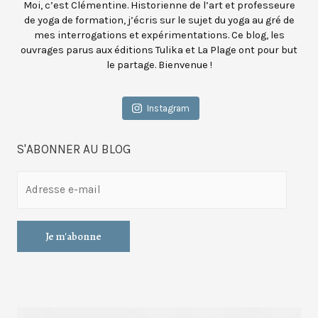
Moi, c’est Clémentine. Historienne de l’art et professeure
de yoga de formation, j’écris sur le sujet du yoga au gré de
mes interrogations et expérimentations. Ce blog, les
ouvrages parus aux éditions Tulika et La Plage ont pour but
le partage. Bienvenue !
Instagram
S'ABONNER AU BLOG
A
d
r
e
s
s
e
e
-
m