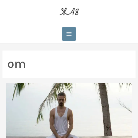
Main
Menu
om