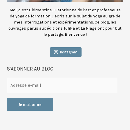
Moi, c’est Clémentine. Historienne de l’art et professeure
de yoga de formation, j’écris sur le sujet du yoga au gré de
mes interrogations et expérimentations. Ce blog, les
ouvrages parus aux éditions Tulika et La Plage ont pour but
le partage. Bienvenue !
Instagram
S'ABONNER AU BLOG
A
d
r
e
s
s
e
e
-