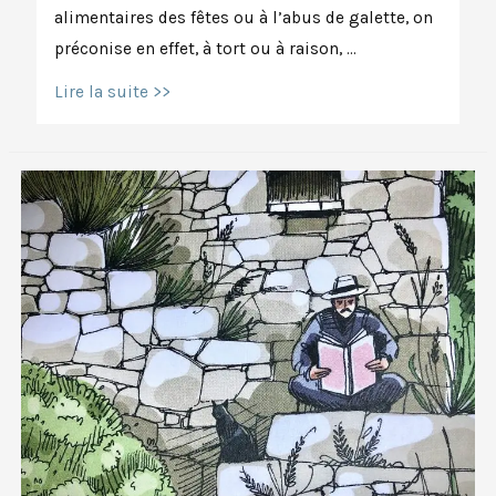
alimentaires des fêtes ou à l’abus de galette, on
préconise en effet, à tort ou à raison, …
Matsyendrasana
Lire la suite >>
:
Le
seigneur-
poisson
qui
donna
son
nom
à
une
torsion