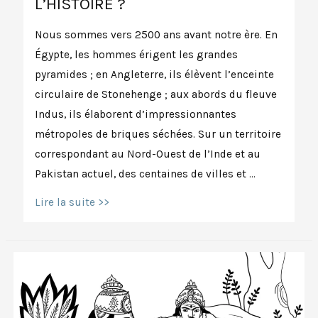
L’HISTOIRE ?
Nous sommes vers 2500 ans avant notre ère. En
Égypte, les hommes érigent les grandes
pyramides ; en Angleterre, ils élèvent l’enceinte
circulaire de Stonehenge ; aux abords du fleuve
Indus, ils élaborent d’impressionnantes
métropoles de briques séchées. Sur un territoire
correspondant au Nord-Ouest de l’Inde et au
Pakistan actuel, des centaines de villes et …
Est-
Lire la suite >>
ce
lui,
le
premier
yogi
de
l’histoire
?