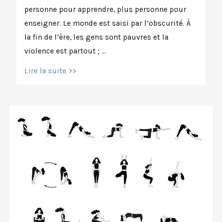
personne pour apprendre, plus personne pour
enseigner. Le monde est saisi par l’obscurité. À
la fin de l’ère, les gens sont pauvres et la
violence est partout ; …
Que
Lire la suite >>
signifie
«
l’âge
de
Kali »
?